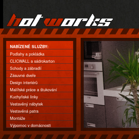
NABÍZENÉ SLUŽBY:
Podlahy a pokládka
CLICWALL a sádrokarton
Schody a zábradlí
Zásuvné dveře
Design interiérů
Malířské práce a štukování
Kuchyňské linky
Vestavěný nábytek
Vestavěná patra
Montáže
Výpomoc v domácnosti